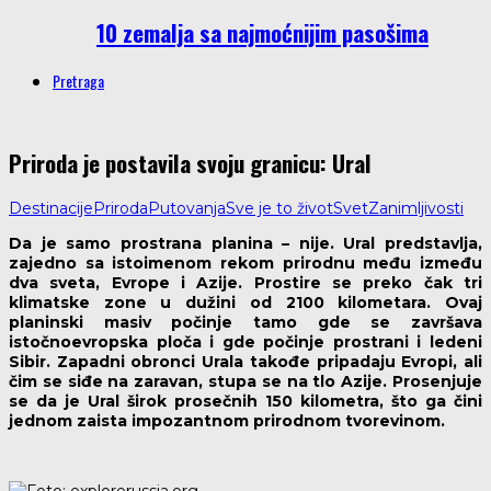
10 zemalja sa najmoćnijim pasošima
Pretraga
Priroda je postavila svoju granicu: Ural
Destinacije
Priroda
Putovanja
Sve je to život
Svet
Zanimljivosti
Da je samo prostrana planina – nije. Ural predstavlja,
zajedno sa istoimenom rekom prirodnu među između
dva sveta, Evrope i Azije. Prostire se preko čak tri
klimatske zone u dužini od 2100 kilometara. Ovaj
planinski masiv počinje tamo gde se završava
istočnoevropska ploča i gde počinje prostrani i ledeni
Sibir. Zapadni obronci Urala takođe pripadaju Evropi, ali
čim se siđe na zaravan, stupa se na tlo Azije. Prosenjuje
se da je Ural širok prosečnih 150 kilometra, što ga čini
jednom zaista impozantnom prirodnom tvorevinom.