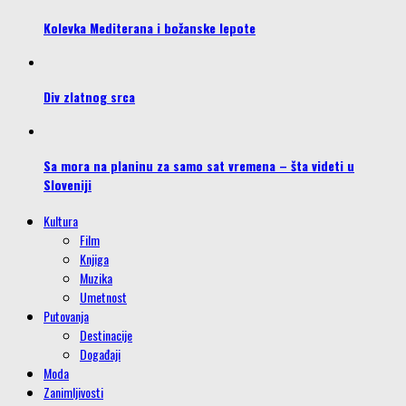
Kolevka Mediterana i božanske lepote
Div zlatnog srca
Sa mora na planinu za samo sat vremena – šta videti u
Sloveniji
Kultura
Film
Knjiga
Muzika
Umetnost
Putovanja
Destinacije
Događaji
Moda
Zanimljivosti