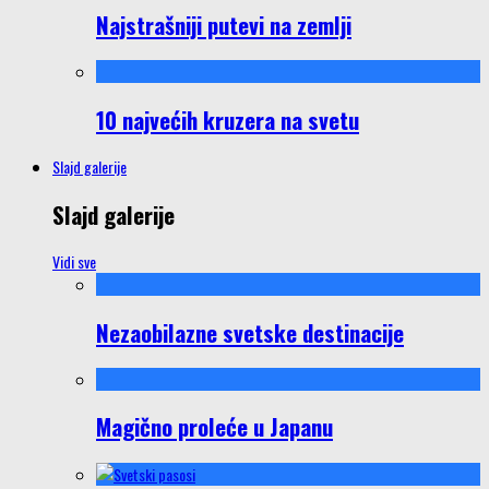
Najstrašniji putevi na zemlji
10 najvećih kruzera na svetu
Slajd galerije
Slajd galerije
Vidi sve
Nezaobilazne svetske destinacije
Magično proleće u Japanu