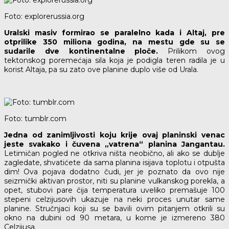
Foto: explorerussia.org
Uralski masiv formirao se paralelno kada i Altaj, pre
otprilike 350 miliona godina, na mestu gde su se
sudarile dve kontinentalne ploče.
Prilikom ovog
tektonskog poremećaja sila koja je podigla teren radila je u
korist Altaja, pa su zato ove planine duplo više od Urala.
Foto: tumblr.com
Jedna od zanimljivosti koju krije ovaj planinski venac
jeste svakako i čuvena „vatrena“ planina Jangantau.
Letimičan pogled ne otkriva ništa neobično, ali ako se dublje
zagledate, shvatićete da sama planina isijava toplotu i otpušta
dim! Ova pojava dodatno čudi, jer je poznato da ovo nije
seizmički aktivan prostor, niti su planine vulkanskog porekla, a
opet, stubovi pare čija temperatura uveliko premašuje 100
stepeni celzijusovih ukazuje na neki proces unutar same
planine. Stručnjaci koji su se bavili ovim pitanjem otkrili su
okno na dubini od 90 metara, u kome je izmereno 380
Celzijusa.