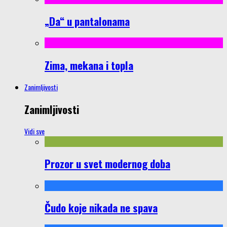
„Da“ u pantalonama
Zima, mekana i topla
Zanimljivosti
Zanimljivosti
Vidi sve
Prozor u svet modernog doba
Čudo koje nikada ne spava