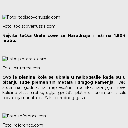
Foto: todiscoverrussia.com
Najviša tačka Urala zove se Narodnaja i leži na 1.894
metra.
Foto: pinterest.com
Ovo je planina koja se ubraja u najbogatije kada su u
pitanju rude plemenitih metala i dragog kamenja.
Već
stotinma godina, iz nepresušnih rudnika, izranjaju nove
količine zlata, srebra, uglja, gvožđa, platine, aluminijuma, soli,
olova, dijamanata, pa čak i prirodnog gasa.
Foto: reference.com