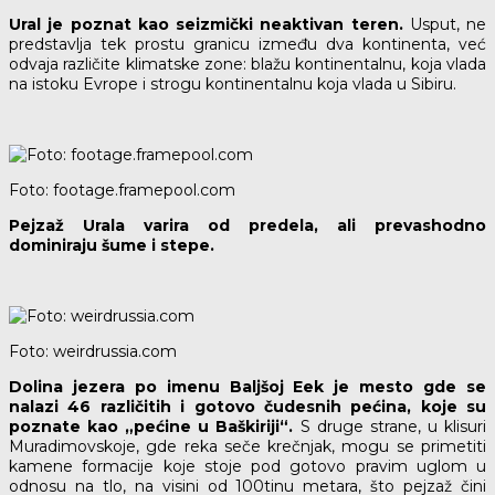
Ural je poznat kao seizmički neaktivan teren.
Usput, ne
predstavlja tek prostu granicu između dva kontinenta, već
odvaja različite klimatske zone: blažu kontinentalnu, koja vlada
na istoku Evrope i strogu kontinentalnu koja vlada u Sibiru.
Foto: footage.framepool.com
Pejzaž Urala varira od predela, ali prevashodno
dominiraju šume i stepe.
Foto: weirdrussia.com
Dolina jezera po imenu Baljšoj Eek je mesto gde se
nalazi 46 različitih i gotovo čudesnih pećina, koje su
poznate kao „pećine u Baškiriji“.
S druge strane, u klisuri
Muradimovskoje, gde reka seče krečnjak, mogu se primetiti
kamene formacije koje stoje pod gotovo pravim uglom u
odnosu na tlo, na visini od 100tinu metara, što pejzaž čini