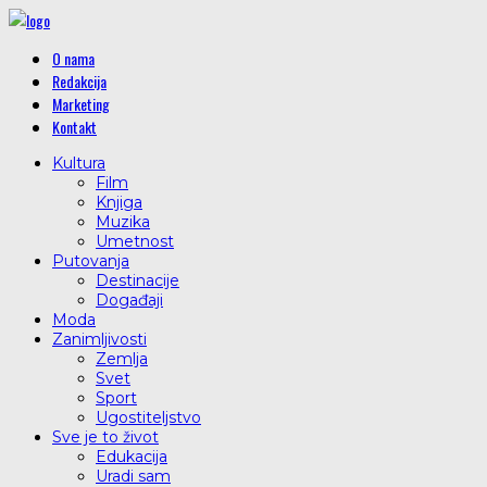
O nama
Redakcija
Marketing
Kontakt
Kultura
Film
Knjiga
Muzika
Umetnost
Putovanja
Destinacije
Događaji
Moda
Zanimljivosti
Zemlja
Svet
Sport
Ugostiteljstvo
Sve je to život
Edukacija
Uradi sam