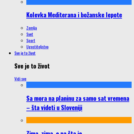
Kolevka Mediterana i božanske lepote
Zemlja
Svet
Sport
Ugostiteljstvo
Sve je to život
Sve je to život
Vidi sve
Sa mora na planinu za samo sat vremena
– šta videti u Sloveniji
Zima, zima, e pa šta je…