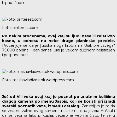
hipnotišućim.
Foto: pinterest.com
Po nekim procenama, ovaj kraj su ljudi naselili relativno
kasno, u odnosu na neke druge planinske predele.
Procenjuje se da je ljudska noga kročila na Ural, pre „svega“
75.000 godina. I dan danas, Ural je većom dužinom neistražen
i potpuno pust.
Foto: mashavladivostok.wordpress.com
Još od VIII veka ovaj kraj je poznat po znatnim količima
dragog kamena po imenu Jaspis, koji se koristi pri izradi
svetski poznatih vaza, između ostalog.
Zanimljivo je to da
se znatne zalihe ovog kamena nalaze na dnu jezera Auškul i
da se veoma lako prikuplja. Jezero je veoma čisto, te se u