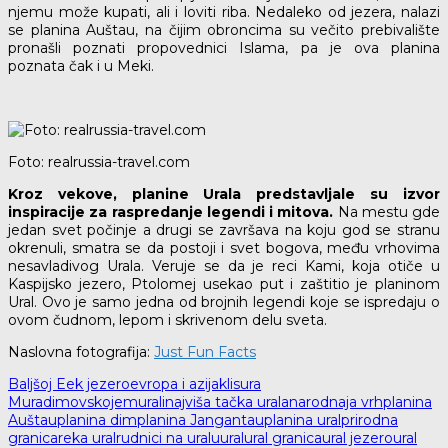
njemu može kupati, ali i loviti riba. Nedaleko od jezera, nalazi
se planina Auštau, na čijim obroncima su večito prebivalište
pronašli poznati propovednici Islama, pa je ova planina
poznata čak i u Meki.
Foto: realrussia-travel.com
Kroz vekove, planine Urala predstavljale su izvor
inspiracije za raspredanje legendi i mitova.
Na mestu gde
jedan svet počinje a drugi se završava na koju god se stranu
okrenuli, smatra se da postoji i svet bogova, među vrhovima
nesavladivog Urala. Veruje se da je reci Kami, koja otiče u
Kaspijsko jezero, Ptolomej usekao put i zaštitio je planinom
Ural. Ovo je samo jedna od brojnih legendi koje se ispredaju o
ovom čudnom, lepom i skrivenom delu sveta.
Naslovna fotografija:
Just Fun Facts
Baljšoj Eek jezero
evropa i azija
klisura
Muradimovskoje
murali
najviša tačka urala
narodnaja vrh
planina
Auštau
planina dim
planina Jangantau
planina ural
prirodna
granica
reka ural
rudnici na uralu
ural
ural granica
ural jezero
ural