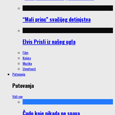
“Mali princ” svačijeg detinjstva
Elvis Prisli iz našeg ugla
Film
Knjiga
Muzika
Umetnost
Putovanja
Putovanja
Vidi sve
Čudo koje nikada ne spava