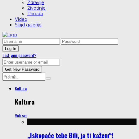
Zdravlje
Životinje
Priroda
Video
Slajd galerije
Lost your password?
Kultura
Kultura
Vidi sve
„Iskopaće tebe Bili, ja ti kažem“!