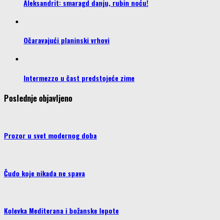
Aleksandrit: smaragd danju, rubin noću!
Očaravajući planinski vrhovi
Intermezzo u čast predstojeće zime
Poslednje objavljeno
Prozor u svet modernog doba
Čudo koje nikada ne spava
Kolevka Mediterana i božanske lepote