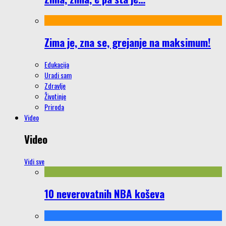
Zima je, zna se, grejanje na maksimum!
Edukacija
Uradi sam
Zdravlje
Životinje
Priroda
Video
Video
Vidi sve
10 neverovatnih NBA koševa