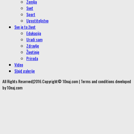
Zemlja
Svet
Sport
Ugostiteljstvo
Sve je to život
Edukacija
Uradi sam
Zdravlje
Životinje
Priroda
Video
Slajd galerije
All Rights Reserved|2016.Copyright© 10naj.com | Terms and conditions developed
by 10naj.com