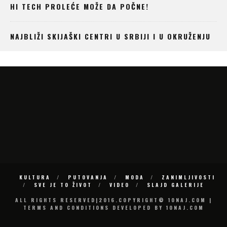
HI TECH PROLEĆE MOŽE DA POČNE!
NAJBLIŽI SKIJAŠKI CENTRI U SRBIJI I U OKRUŽENJU
KULTURA
PUTOVANJA
MODA
ZANIMLJIVOSTI
SVE JE TO ŽIVOT
VIDEO
SLAJD GALERIJE
ALL RIGHTS RESERVED|2016.COPYRIGHT© 10NAJ.COM |
TERMS AND CONDITIONS DEVELOPED BY 10NAJ.COM