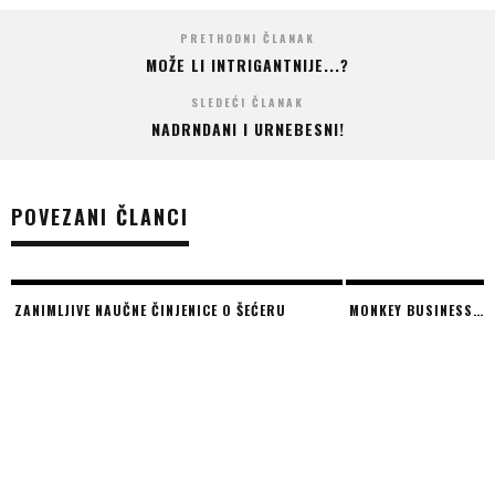
PRETHODNI ČLANAK
MOŽE LI INTRIGANTNIJE...?
SLEDEĆI ČLANAK
NADRNDANI I URNEBESNI!
POVEZANI ČLANCI
 ŠEĆERU
MONKEY BUSINESS…