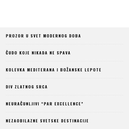
10 NEO
PROZOR U SVET MODERNOG DOBA
ČUDO KOJE NIKADA NE SPAVA
KOLEVKA MEDITERANA I BOŽANSKE LEPOTE
DIV ZLATNOG SRCA
NEURAČUNLJIVI “PAR EXCELLENCE”
NEZAOBILAZNE SVETSKE DESTINACIJE