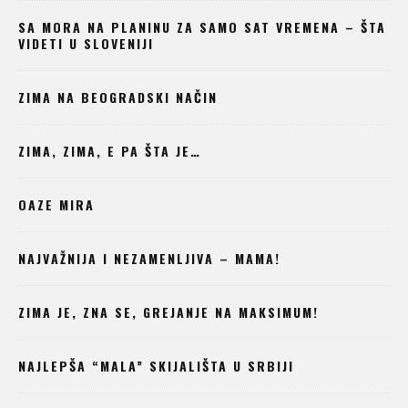
SA MORA NA PLANINU ZA SAMO SAT VREMENA – ŠTA
VIDETI U SLOVENIJI
ZIMA NA BEOGRADSKI NAČIN
ZIMA, ZIMA, E PA ŠTA JE…
OAZE MIRA
NAJVAŽNIJA I NEZAMENLJIVA – MAMA!
ZIMA JE, ZNA SE, GREJANJE NA MAKSIMUM!
NAJLEPŠA “MALA” SKIJALIŠTA U SRBIJI