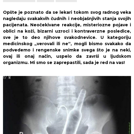
Opšte je poznato da se lekari tokom svog radnog veka
nagledaju svakakvih čudnih i neobjašnjivih stanja svojih
pacijenata. Neočekivane reakcije, misteriozne pojave i
oblici na koži, bizarni uzroci i kontraverzne posledice,
sve je to deo njihove svakodnevice. U kategoriju
medicinskog „verovali ili ne“, mogli bismo svakako da
podvedemo i rengenske snimke svega što je na neki,
ovaj ili onaj način, uspelo da završi u ljudskom
organizmu. Mi smo se zaprepastili, sada je red na vas!