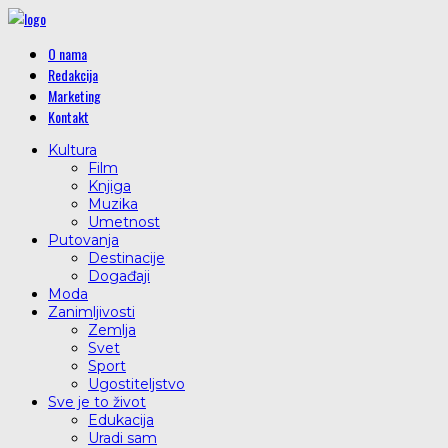
O nama
Redakcija
Marketing
Kontakt
Kultura
Film
Knjiga
Muzika
Umetnost
Putovanja
Destinacije
Događaji
Moda
Zanimljivosti
Zemlja
Svet
Sport
Ugostiteljstvo
Sve je to život
Edukacija
Uradi sam