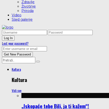
Zdravlje
Životinje
Priroda
Video
Slajd galerije
Lost your password?
Kultura
Kultura
Vidi sve
„Iskopaće tebe Bili, ja ti kažem“!