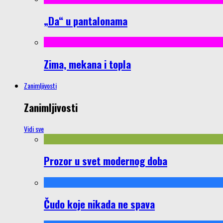
„Da“ u pantalonama
Zima, mekana i topla
Zanimljivosti
Zanimljivosti
Vidi sve
Prozor u svet modernog doba
Čudo koje nikada ne spava