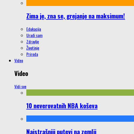
Zima je, zna se, grejanje na maksimum!
Edukacija
Uradi sam
Zdravlje
Životinje
Priroda
Video
Video
Vidi sve
10 neverovatnih NBA koševa
Najstrašniji putevi na zemlji