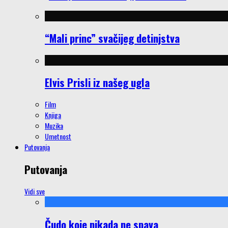
“Mali princ” svačijeg detinjstva
Elvis Prisli iz našeg ugla
Film
Knjiga
Muzika
Umetnost
Putovanja
Putovanja
Vidi sve
Čudo koje nikada ne spava