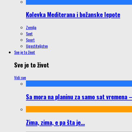
Kolevka Mediterana i božanske lepote
Zemlja
Svet
Sport
Ugostiteljstvo
Sve je to život
Sve je to život
Vidi sve
Sa mora na planinu za samo sat vremena – š
Zima, zima, e pa šta je…