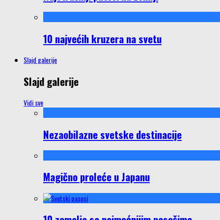
10 najvećih kruzera na svetu
Slajd galerije
Slajd galerije
Vidi sve
Nezaobilazne svetske destinacije
Magično proleće u Japanu
10 zemalja sa najmoćnijim pasošima