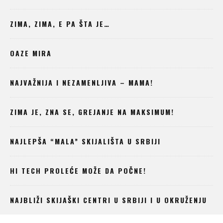
ZIMA, ZIMA, E PA ŠTA JE…
OAZE MIRA
NAJVAŽNIJA I NEZAMENLJIVA – MAMA!
ZIMA JE, ZNA SE, GREJANJE NA MAKSIMUM!
NAJLEPŠA “MALA” SKIJALIŠTA U SRBIJI
HI TECH PROLEĆE MOŽE DA POČNE!
NAJBLIŽI SKIJAŠKI CENTRI U SRBIJI I U OKRUŽENJU