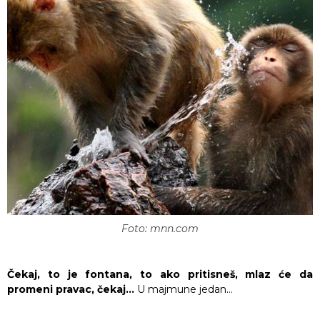
Foto: mnn.com
Čekaj, to je fontana, to ako pritisneš, mlaz će da
promeni pravac, čekaj…
U majmune jedan…