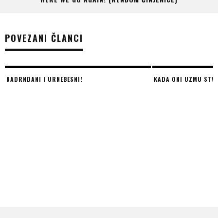
POVEZANI ČLANCI
KADA ONI UZMU STVAR U SVOJE ŠAPE!
MISLIM, DAKLE, MU,