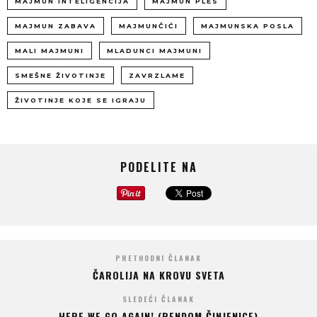
MAJMUN INTELIGENCIJA
MAJMUN PLES
MAJMUN ZABAVA
MAJMUNČIĆI
MAJMUNSKA POSLA
MALI MAJMUNI
MLADUNCI MAJMUNI
SMEŠNE ŽIVOTINJE
ZAVRZLAME
ŽIVOTINJE KOJE SE IGRAJU
PODELITE NA
PRETHODNI ČLANAK
ČAROLIJA NA KROVU SVETA
SLEDEĆI ČLANAK
HERE WE GO AGAIN! (RENDOM ČINJENICE)