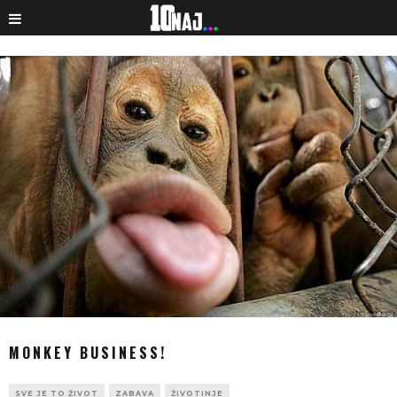
MONKEY BUSINESS!
SVE JE TO ŽIVOT
ZABAVA
ŽIVOTINJE