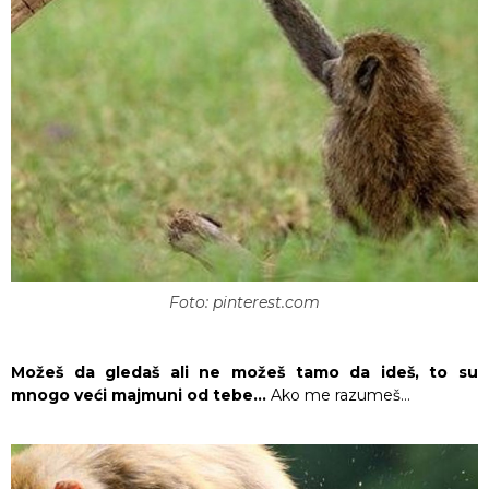
Foto: pinterest.com
Možeš da gledaš ali ne možeš tamo da ideš, to su
mnogo veći majmuni od tebe…
Ako me razumeš…