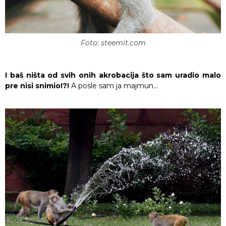
Foto: steemit.com
I baš ništa od svih onih akrobacija što sam uradio malo
pre nisi snimio!?!
A posle sam ja majmun…