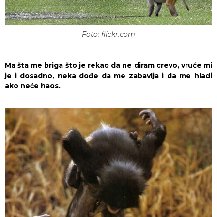
Foto: flickr.com
Ma šta me briga što je rekao da ne diram crevo, vruće mi
je i dosadno, neka dođe da me zabavlja i da me hladi
ako neće haos.