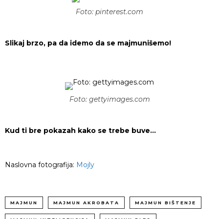
Foto: pinterest.com
Slikaj brzo, pa da idemo da se majmunišemo!
Foto: gettyimages.com
Kud ti bre pokazah kako se trebe buve…
Naslovna fotografija:
Mojly
MAJMUN
MAJMUN AKROBATA
MAJMUN BIŠTENJE