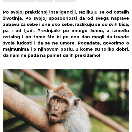
Po svojoj praktičnoj inteligenciji, razlikuju se od ostalih
životinja. Po svojoj sposobnosti da od svega naprave
zabavu za sebe i one oko sebe, razlikuju se od svih bića,
pa i od ljudi. Prednjače po mnogo čemu, a između
ostalog i po tome što bi po ceo dan mogli da izvode
svoje ludosti i da se ne umore. Pogađate, govorimo o
majmunima i o njihovom poslu, u kome su toliko dobri,
da nam ne pada na pamet da ih prekidamo!