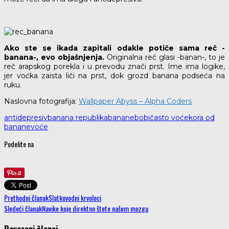
Ako ste se ikada zapitali odakle potiče sama reč -
banana-, evo objašnjenja.
Originalna reč glasi -banan-, to je
reč arapskog porekla i u prevodu znači prst. Ime ima logike,
jer voćka zaista liči na prst, dok grozd banana podseća na
ruku.
Naslovna fotografija:
Wallpaper Abyss – Alpha Coders
antidepresiv
banana republika
banane
bobičasto voće
kora od
banane
voće
Podelite na
Prethodni članak
Slatkovodni krvoloci
Sledeći članak
Navike koje direktno štete našem mozgu
Povezani članci