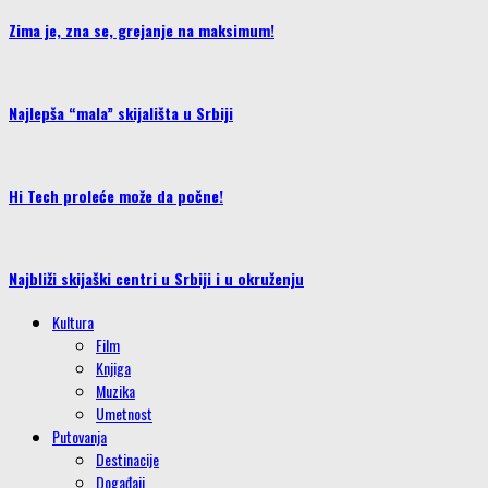
Zima je, zna se, grejanje na maksimum!
Najlepša “mala” skijališta u Srbiji
Hi Tech proleće može da počne!
Najbliži skijaški centri u Srbiji i u okruženju
Kultura
Film
Knjiga
Muzika
Umetnost
Putovanja
Destinacije
Događaji