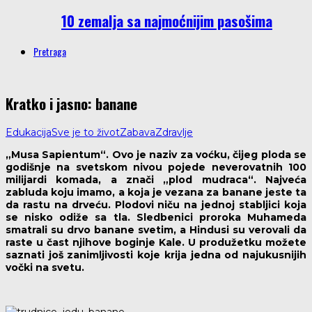
10 zemalja sa najmoćnijim pasošima
Pretraga
Kratko i jasno: banane
Edukacija
Sve je to život
Zabava
Zdravlje
„Musa Sapientum“. Ovo je naziv za voćku, čijeg ploda se
godišnje na svetskom nivou pojede neverovatnih 100
milijardi komada, a znači „plod mudraca“. Najveća
zabluda koju imamo, a koja je vezana za banane jeste ta
da rastu na drveću. Plodovi niču na jednoj stabljici koja
se nisko odiže sa tla. Sledbenici proroka Muhameda
smatrali su drvo banane svetim, a Hindusi su verovali da
raste u čast njihove boginje Kale. U produžetku možete
saznati još zanimljivosti koje krija jedna od najukusnijih
vočki na svetu.