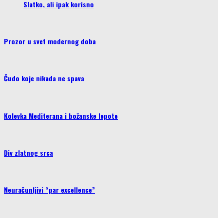
Slatko, ali ipak korisno
Prozor u svet modernog doba
Čudo koje nikada ne spava
Kolevka Mediterana i božanske lepote
Div zlatnog srca
Neuračunljivi “par excellence”