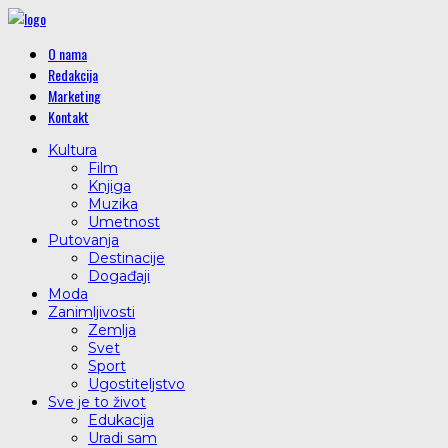
O nama
Redakcija
Marketing
Kontakt
Kultura
Film
Knjiga
Muzika
Umetnost
Putovanja
Destinacije
Događaji
Moda
Zanimljivosti
Zemlja
Svet
Sport
Ugostiteljstvo
Sve je to život
Edukacija
Uradi sam