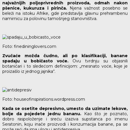
najvažnijih poljoprivrednih proizvoda, odmah nakon
pšenice, kukuruza i pirinča.
Njena važnost posebno se
beleži na istoku Afrike, gde predstavlja glavnu prehrambenu
namirnicu za polovinu tamošnjeg stanovništva.
Foto: finedininglovers.com
Zvučaće možda čudno, ali po klasifikaciji, banane
spadaju u bobičasto voće.
Ovu tvrdnju su objasnili
botaničari i to sledećom definicijom: „mesnato voće, koje je
proizašlo iz jednog jajnika“.
Foto: houseofinspirations.wordpress.com
Kada se osetite depresivno, umesto da uzimate lekove,
bolje da pojedete jednu bananu.
Kao što je poznato,
dobro raspoloženje i sreću izaziva supstanca po imenu
Seratonin, koju inače proizvodi i konzumacija banane, pa se
može reći da ima ulogu i antidepresiva.