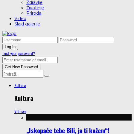
Zdravlje
Životinje
Priroda
Video
Slajd galerije
Lost your password?
Kultura
Kultura
Vidi sve
„Iskopaće tebe Bili, ja ti kažem“!