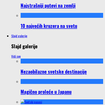
Najstrašniji putevi na zemlji
10 najvećih kruzera na svetu
Slajd galerije
Slajd galerije
Vidi sve
Nezaobilazne svetske destinacije
Magično proleće u Japanu