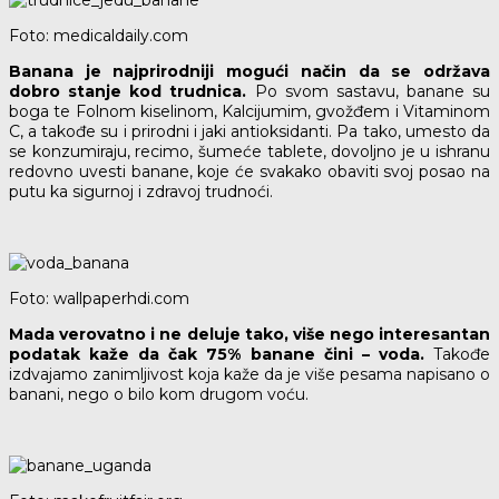
Foto: medicaldaily.com
Banana je najprirodniji mogući način da se održava
dobro stanje kod trudnica.
Po svom sastavu, banane su
boga te Folnom kiselinom, Kalcijumim, gvožđem i Vitaminom
C, a takođe su i prirodni i jaki antioksidanti. Pa tako, umesto da
se konzumiraju, recimo, šumeće tablete, dovoljno je u ishranu
redovno uvesti banane, koje će svakako obaviti svoj posao na
putu ka sigurnoj i zdravoj trudnoći.
Foto: wallpaperhdi.com
Mada verovatno i ne deluje tako, više nego interesantan
podatak kaže da čak 75% banane čini – voda.
Takođe
izdvajamo zanimljivost koja kaže da je više pesama napisano o
banani, nego o bilo kom drugom voću.