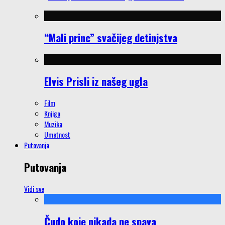
“Mali princ” svačijeg detinjstva
Elvis Prisli iz našeg ugla
Film
Knjiga
Muzika
Umetnost
Putovanja
Putovanja
Vidi sve
Čudo koje nikada ne spava