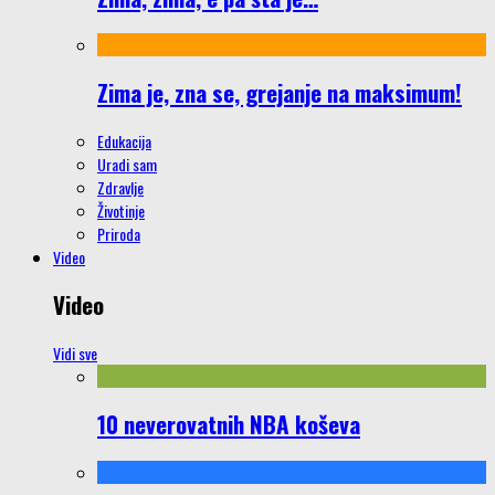
Zima je, zna se, grejanje na maksimum!
Edukacija
Uradi sam
Zdravlje
Životinje
Priroda
Video
Video
Vidi sve
10 neverovatnih NBA koševa