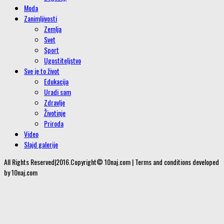
Moda
Zanimljivosti
Zemlja
Svet
Sport
Ugostiteljstvo
Sve je to život
Edukacija
Uradi sam
Zdravlje
Životinje
Priroda
Video
Slajd galerije
All Rights Reserved|2016.Copyright© 10naj.com | Terms and conditions developed
by 10naj.com