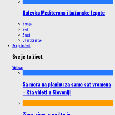
Kolevka Mediterana i božanske lepote
Zemlja
Svet
Sport
Ugostiteljstvo
Sve je to život
Sve je to život
Vidi sve
Sa mora na planinu za samo sat vremena
– šta videti u Sloveniji
Zima, zima, e pa šta je…