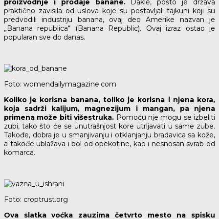
proizvodnje i prodaje banane.
Dakle, pošto je država
praktično zavisila od uslova koje su postavljali tajkuni koji su
predvodili industriju banana, ovaj deo Amerike nazvan je
„Banana republica“ (Banana Republic). Ovaj izraz ostao je
popularan sve do danas.
Foto: womendailymagazine.com
Koliko je korisna banana, toliko je korisna i njena kora,
koja sadrži kalijum, magnezijum i mangan, pa njena
primena može biti višestruka.
Pomoću nje mogu se izbeliti
zubi, tako što će se unutrašnjost kore utrljavati u same zube.
Takođe, dobra je u smanjivanju i otklanjanju bradavica sa kože,
a takođe ublažava i bol od opekotine, kao i nesnosan svrab od
komarca.
Foto: croptrust.org
Ova slatka voćka zauzima četvrto mesto na spisku