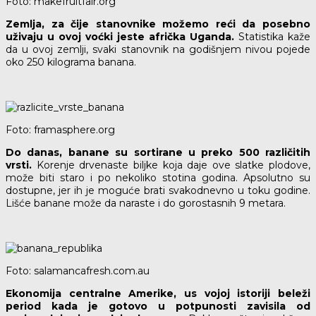
Foto: makefruitfair.org
Zemlja, za čije stanovnike možemo reći da posebno
uživaju u ovoj voćki jeste afrička Uganda.
Statistika kaže
da u ovoj zemlji, svaki stanovnik na godišnjem nivou pojede
oko 250 kilograma banana.
Foto: framasphere.org
Do danas, banane su sortirane u preko 500 različitih
vrsti.
Korenje drvenaste biljke koja daje ove slatke plodove,
može biti staro i po nekoliko stotina godina. Apsolutno su
dostupne, jer ih je moguće brati svakodnevno u toku godine.
Lišće banane može da naraste i do gorostasnih 9 metara.
Foto: salamancafresh.com.au
Ekonomija centralne Amerike, us vojoj istoriji beleži
period kada je gotovo u potpunosti zavisila od