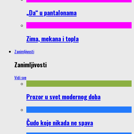
„Da“ u pantalonama
Zima, mekana i topla
Zanimljivosti
Zanimljivosti
Vidi sve
Prozor u svet modernog doba
Čudo koje nikada ne spava