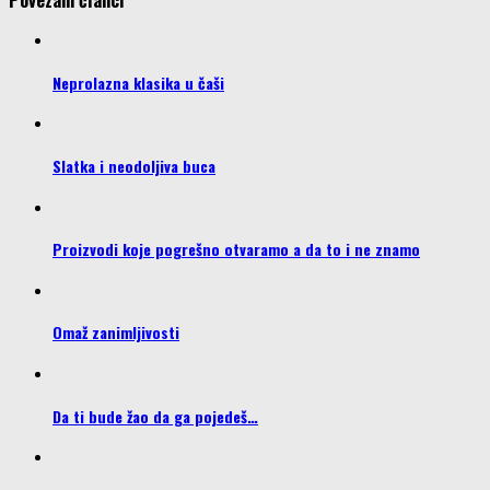
Neprolazna klasika u čaši
Slatka i neodoljiva buca
Proizvodi koje pogrešno otvaramo a da to i ne znamo
Omaž zanimljivosti
Da ti bude žao da ga pojedeš…