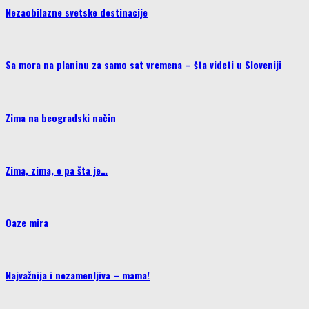
Nezaobilazne svetske destinacije
Sa mora na planinu za samo sat vremena – šta videti u Sloveniji
Zima na beogradski način
Zima, zima, e pa šta je…
Oaze mira
Najvažnija i nezamenljiva – mama!