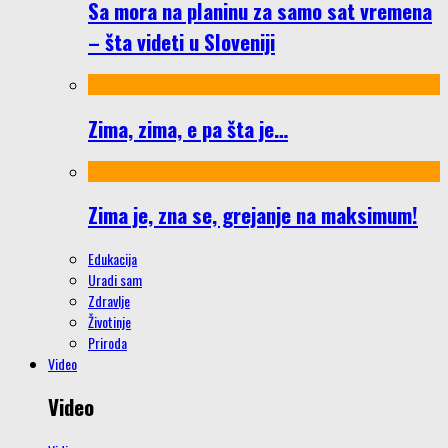
Sa mora na planinu za samo sat vremena
– šta videti u Sloveniji
Zima, zima, e pa šta je…
Zima je, zna se, grejanje na maksimum!
Edukacija
Uradi sam
Zdravlje
Životinje
Priroda
Video
Video