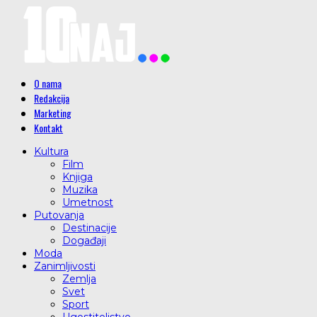
O nama
Redakcija
Marketing
Kontakt
Kultura
Film
Knjiga
Muzika
Umetnost
Putovanja
Destinacije
Događaji
Moda
Zanimljivosti
Zemlja
Svet
Sport