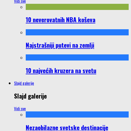
Vidi sve
10 neverovatnih NBA koševa
Najstrašniji putevi na zemlji
10 najvećih kruzera na svetu
Slajd galerije
Slajd galerije
Vidi sve
Nezaobilazne svetske destinacije