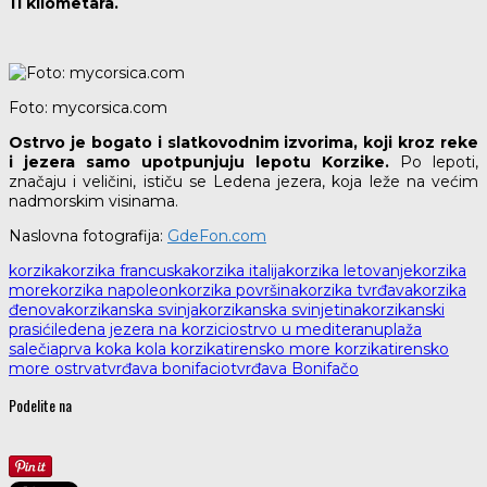
11 kilometara.
Foto: mycorsica.com
Ostrvo je bogato i slatkovodnim izvorima, koji kroz reke
i jezera samo upotpunjuju lepotu Korzike.
Po lepoti,
značaju i veličini, ističu se Ledena jezera, koja leže na većim
nadmorskim visinama.
Naslovna fotografija:
GdeFon.com
korzika
korzika francuska
korzika italija
korzika letovanje
korzika
more
korzika napoleon
korzika površina
korzika tvrđava
korzika
đenova
korzikanska svinja
korzikanska svinjetina
korzikanski
prasići
ledena jezera na korzici
ostrvo u mediteranu
plaža
salečia
prva koka kola korzika
tirensko more korzika
tirensko
more ostrva
tvrđava bonifacio
tvrđava Bonifačo
Podelite na