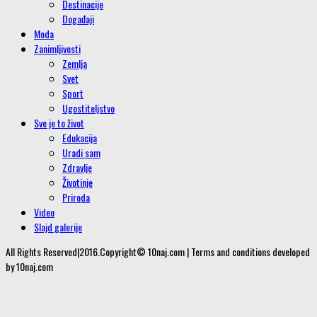
Destinacije
Događaji
Moda
Zanimljivosti
Zemlja
Svet
Sport
Ugostiteljstvo
Sve je to život
Edukacija
Uradi sam
Zdravlje
Životinje
Priroda
Video
Slajd galerije
All Rights Reserved|2016.Copyright© 10naj.com | Terms and conditions developed
by 10naj.com