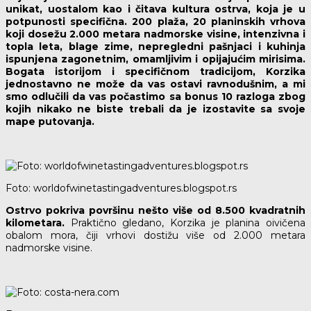
unikat, uostalom kao i čitava kultura ostrva, koja je u
potpunosti specifična. 200 plaža, 20 planinskih vrhova
koji dosežu 2.000 metara nadmorske visine, intenzivna i
topla leta, blage zime, nepregledni pašnjaci i kuhinja
ispunjena zagonetnim, omamljivim i opijajućim mirisima.
Bogata istorijom i specifičnom tradicijom, Korzika
jednostavno ne može da vas ostavi ravnodušnim, a mi
smo odlučili da vas počastimo sa bonus 10 razloga zbog
kojih nikako ne biste trebali da je izostavite sa svoje
mape putovanja.
Foto: worldofwinetastingadventures.blogspot.rs
Ostrvo pokriva površinu nešto više od 8.500 kvadratnih
kilometara.
Praktično gledano, Korzika je planina oivičena
obalom mora, čiji vrhovi dostižu više od 2.000 metara
nadmorske visine.