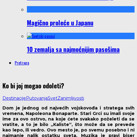
Magično proleće u Japanu
10 zemalja sa najmoćnijim pasošima
Pretraga
Ko bi joj mogao odoleti?
Destinacije
Putovanja
Svet
Zanimljivosti
Dom je jednog od najvećih vojskovođa i stratega svih
vremena, Napoleona Bonaparte. Stari Grci su imali svoje
ime za ovo ostrvo, na koje ćete svakako poželeti da se
vratite, a to je bilo „Kaliste“, što može da se prevede
kao lepo, ili vedro. Ovo mesto je, po svemu posebno i ni
najmanje nalik ostatku sveta. Muzika je pravi biser