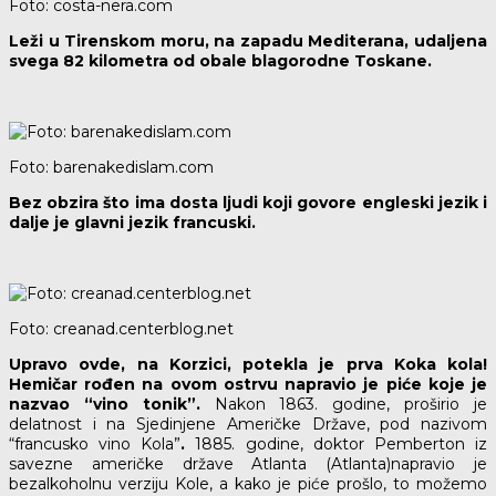
Foto: costa-nera.com
Leži u Tirenskom moru, na zapadu Mediterana, udaljena
svega 82 kilometra od obale blagorodne Toskane.
Foto: barenakedislam.com
Bez obzira što ima dosta ljudi koji govore engleski jezik i
dalje je glavni jezik francuski.
Foto: creanad.centerblog.net
Upravo ovde, na Korzici, potekla je prva Koka kola!
Hemičar rođen na ovom ostrvu napravio je piće koje je
nazvao “vino tonik”.
Nakon 1863. godine, proširio je
delatnost i na Sjedinjene Američke Države, pod nazivom
“francusko vino Kola”
.
1885. godine, doktor Pemberton iz
savezne američke države Atlanta (Atlanta)napravio je
bezalkoholnu verziju Kole, a kako je piće prošlo, to možemo