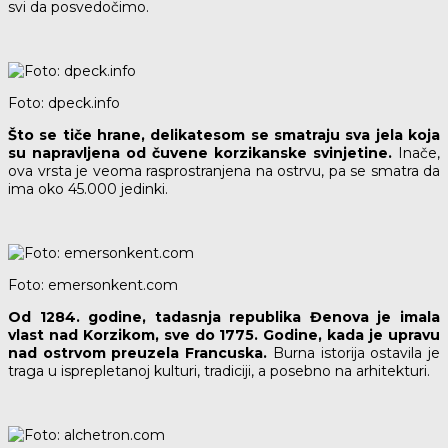
svi da posvedočimo.
Foto: dpeck.info
Što se tiče hrane, delikatesom se smatraju sva jela koja
su napravljena od čuvene korzikanske svinjetine.
Inače,
ova vrsta je veoma rasprostranjena na ostrvu, pa se smatra da
ima oko 45.000 jedinki.
Foto: emersonkent.com
Od 1284. godine, tadasnja republika Đenova je imala
vlast nad Korzikom, sve do 1775. Godine, kada je upravu
nad ostrvom preuzela Francuska.
Burna istorija ostavila je
traga u isprepletanoj kulturi, tradiciji, a posebno na arhitekturi.