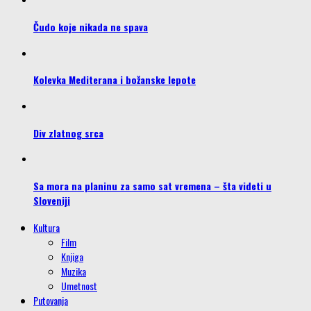
Čudo koje nikada ne spava
Kolevka Mediterana i božanske lepote
Div zlatnog srca
Sa mora na planinu za samo sat vremena – šta videti u
Sloveniji
Kultura
Film
Knjiga
Muzika
Umetnost
Putovanja