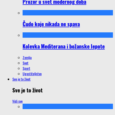
Prozor u svet modernog doba
Čudo koje nikada ne spava
Kolevka Mediterana i božanske lepote
Zemlja
Svet
Sport
Ugostiteljstvo
Sve je to život
Sve je to život
Vidi sve