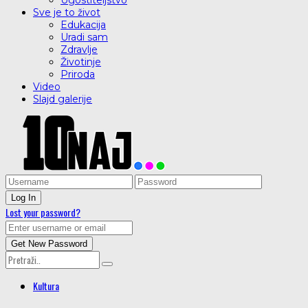
Ugostiteljstvo
Sve je to život
Edukacija
Uradi sam
Zdravlje
Životinje
Priroda
Video
Slajd galerije
Lost your password?
Kultura