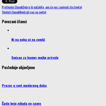
Prethodni članak
Dobro ih načuljite, ovo će vas zanimati da čujete!
Sledeći članak
Najdraži pas na svetu!
Povezani članci
Ni na nebu ni na zemlji
Smisao za humor majke prirode
Poslednje objavljeno
Prozor u svet modernog doba
Čudo koje nikada ne spava