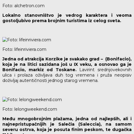
Foto: alchetron.com
Lokalno stanovništvo je vedrog karaktera i veoma
gostoljubivo prema brojnim turistima iz celog sveta.
Foto: lifeinriviera.com
Jedna od atrakcija Korzike je svakako grad – (Bonifacio),
koja je na litici sazidana još u IX veku, a osnovao ga je
Bonifacio, markiz od Toskane.
Lavirint srednjovekovnih
ulica i prolaza oživljava duh tog vremena i pruža neopisiv
doživljaj autentičnosti jednog starog vremena.
Foto: lelongweekend.com
Među mnogobrojnim plažama, jedna od najlepših, ali i
najnepristupačnijih je Salečia (Saleccia), na samom
severu ostrva, koja je posuta finim peskom, te dugačka