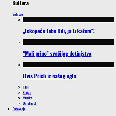
Kultura
Vidi sve
„Iskopaće tebe Bili, ja ti kažem“!
“Mali princ” svačijeg detinjstva
Elvis Prisli iz našeg ugla
Film
Knjiga
Muzika
Umetnost
Putovanja